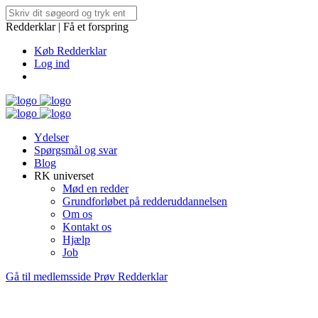
Redderklar | Få et forspring
Køb Redderklar
Log ind
Ydelser
Spørgsmål og svar
Blog
RK universet
Mød en redder
Grundforløbet på redderuddannelsen
Om os
Kontakt os
Hjælp
Job
Gå til medlemsside
Prøv Redderklar